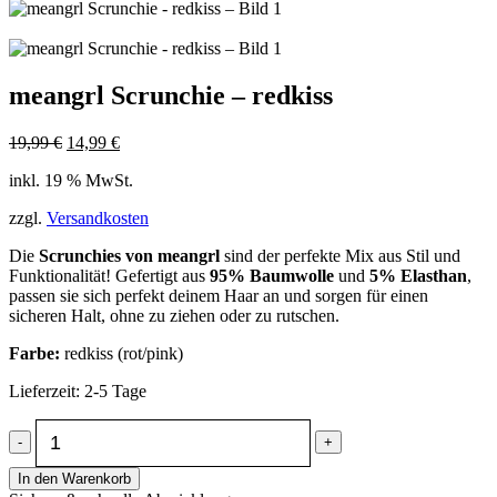
meangrl Scrunchie – redkiss
Ursprünglicher
Aktueller
19,99
€
14,99
€
Preis
Preis
inkl. 19 % MwSt.
war:
ist:
19,99 €
14,99 €.
zzgl.
Versandkosten
Die
Scrunchies von meangrl
sind der perfekte Mix aus Stil und
Funktionalität! Gefertigt aus
95% Baumwolle
und
5% Elasthan
,
passen sie sich perfekt deinem Haar an und sorgen für einen
sicheren Halt, ohne zu ziehen oder zu rutschen.
Farbe:
redkiss (rot/pink)
Lieferzeit: 2-5 Tage
-
+
In den Warenkorb