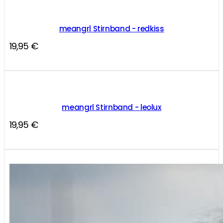
meangrl Stirnband - redkiss
19,95
€
meangrl Stirnband - leolux
19,95
€