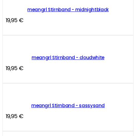
meangrl Stirnband - midnightblack
19,95
€
meangrl Stirnband - cloudwhite
19,95
€
meangrl Stirnband - sassysand
19,95
€