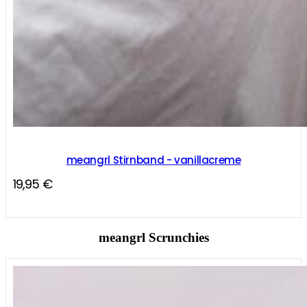
meangrl Stirnband - vanillacreme
19,95
€
meangrl Scrunchies